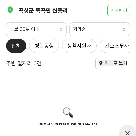
곡성군 죽곡면 신풍리
위치변경
도보 30분 이내
거리순
전체
병원동행
생활지원사
간호조무사
주변 일자리
0
건
지도로 보기
찾으시는 조건의 일자리가 없습니다
더욱더 노력하는 케어파트너가 되겠습니다.