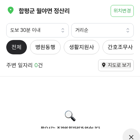
함평군 월야면 정산리
위치변경
도보 30분 이내
거리순
전체
병원동행
생활지원사
간호조무사
주변 일자리
0
건
지도로 보기
찾으시는 조건의 일자리가 없습니다
더욱더 노력하는 케어파트너가 되겠습니다.