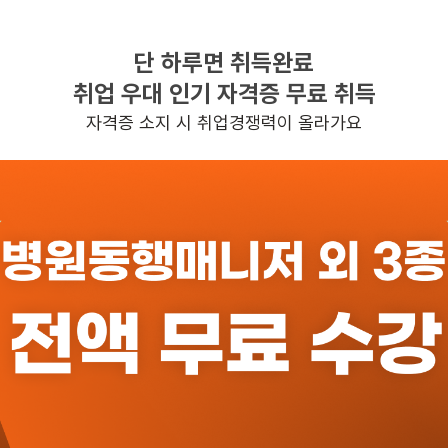
단 하루면 취득완료
찾으시는 조건의 일자리가 없습니다
취업 우대 인기 자격증 무료 취득
더욱더 노력하는 케어파트너가 되겠습니다.
자격증 소지 시 취업경쟁력이 올라가요
반경 3KM 이내의 일자리 확인하기