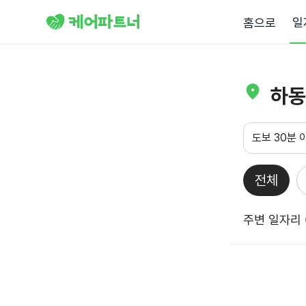
일
홈으로
하동
도보 30분 
전체
주변 일자리