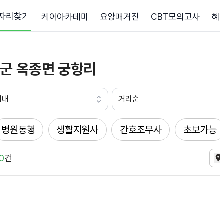
자리찾기
케어아카데미
요양매거진
CBT모의고사
혜
군 옥종면 궁항리
이내
거리순
병원동행
생활지원사
간호조무사
초보가능
0
건