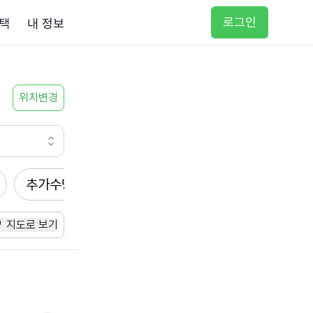
로그인
택
내 정보
위치변경
추가수당
방문요양
입주요양
방문목욕
지도로 보기