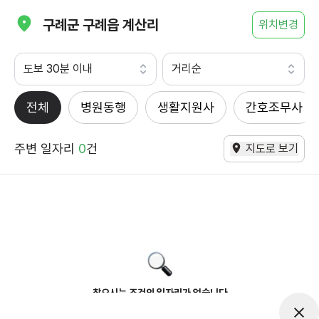
구례군 구례읍 계산리
위치변경
도보 30분 이내
거리순
전체
병원동행
생활지원사
간호조무사
주변 일자리
0
건
지도로 보기
찾으시는 조건의 일자리가 없습니다
더욱더 노력하는 케어파트너가 되겠습니다.