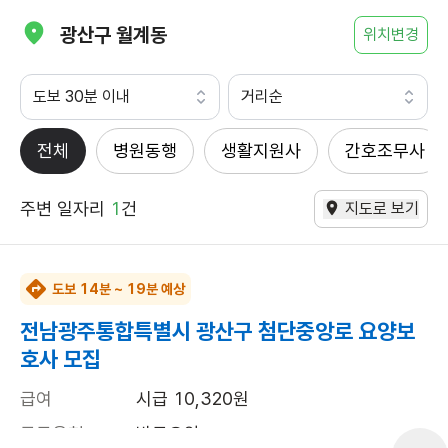
광산구 월계동
위치변경
도보 30분 이내
거리순
전체
병원동행
생활지원사
간호조무사
주변 일자리
1
건
지도로 보기
도보 14분 ~ 19분 예상
전남광주통합특별시 광산구 첨단중앙로 요양보
호사 모집
급여
시급 10,320원
근무유형
방문요양