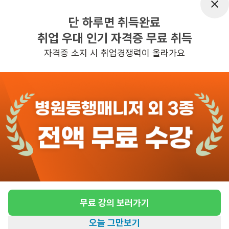
어르신정보
여성 · 4등급
단 하루면 취득완료
근무요일
평일 : (근무시간) (오전) 8시 30분 ~ (오
취업 우대 인기 자격증 무료 취득
전) 11시 30분, 주 3일 근무
자격증 소지 시 취업경쟁력이 올라가요
관심
일자리정보 더보기
3일전
등록
반경 3KM 이내의 일자리 확인하기
무료 강의 보러가기
오늘 그만보기