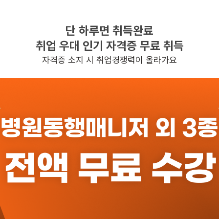
단 하루면 취득완료
찾으시는 조건의 일자리가 없습니다
취업 우대 인기 자격증 무료 취득
더욱더 노력하는 케어파트너가 되겠습니다.
자격증 소지 시 취업경쟁력이 올라가요
반경 3KM 이내의 일자리 확인하기