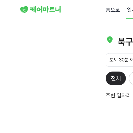
일
홈으로
북구
도보 30분 
전체
주변 일자리