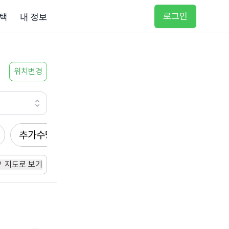
로그인
택
내 정보
위치변경
추가수당
방문요양
입주요양
방문목욕
지도로 보기