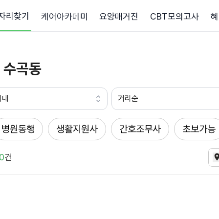
자리찾기
케어아카데미
요양매거진
CBT모의고사
혜
 수곡동
이내
거리순
병원동행
생활지원사
간호조무사
초보가능
0
건