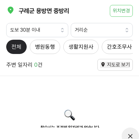
구례군 용방면 중방리
위치변경
도보 30분 이내
거리순
전체
병원동행
생활지원사
간호조무사
주변 일자리
0
건
지도로 보기
찾으시는 조건의 일자리가 없습니다
더욱더 노력하는 케어파트너가 되겠습니다.