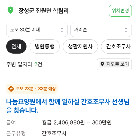
장성군 진원면 학림리
위치변경
도보 30분 이내
거리순
전체
병원동행
생활지원사
간호조무사
주변 일자리
2
건
지도로 보기
도보 28분 ~ 33분 예상
나눔요양원에서 함께 일하실 간호조무사 선생님
을 찾습니다.
급여
월급 2,406,880원 ~ 300만원
근무유형
간호조무사