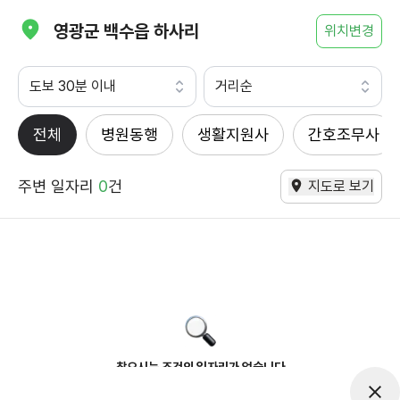
영광군 백수읍 하사리
위치변경
도보 30분 이내
거리순
전체
병원동행
생활지원사
간호조무사
주변 일자리
0
건
지도로 보기
찾으시는 조건의 일자리가 없습니다
더욱더 노력하는 케어파트너가 되겠습니다.