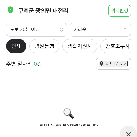
구례군 광의면 대전리
위치변경
도보 30분 이내
거리순
전체
병원동행
생활지원사
간호조무사
주변 일자리
0
건
지도로 보기
찾으시는 조건의 일자리가 없습니다
더욱더 노력하는 케어파트너가 되겠습니다.