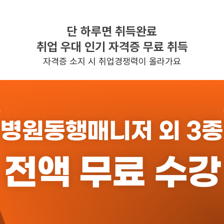
단 하루면 취득완료
찾으시는 조건의 일자리가 없습니다
취업 우대 인기 자격증 무료 취득
더욱더 노력하는 케어파트너가 되겠습니다.
자격증 소지 시 취업경쟁력이 올라가요
반경 3KM 이내의 일자리 확인하기