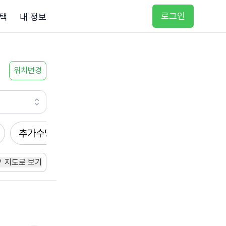
로그인
택
내 정보
위치변경
추가수당
방문요양
입주요양
방문목욕
지도로 보기