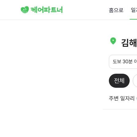
일
홈으로
김해
도보 30분 
전체
주변 일자리