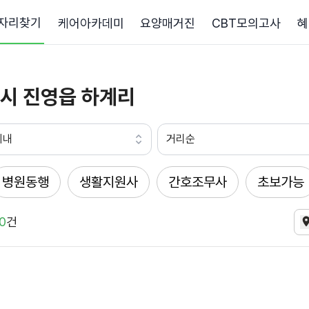
자리찾기
케어아카데미
요양매거진
CBT모의고사
혜
시 진영읍 하계리
이내
거리순
병원동행
생활지원사
간호조무사
초보가능
0
건