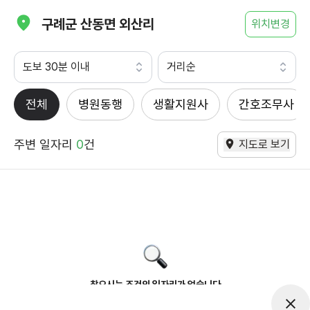
구례군 산동면 외산리
위치변경
도보 30분 이내
거리순
전체
병원동행
생활지원사
간호조무사
주변 일자리
0
건
지도로 보기
찾으시는 조건의 일자리가 없습니다
더욱더 노력하는 케어파트너가 되겠습니다.