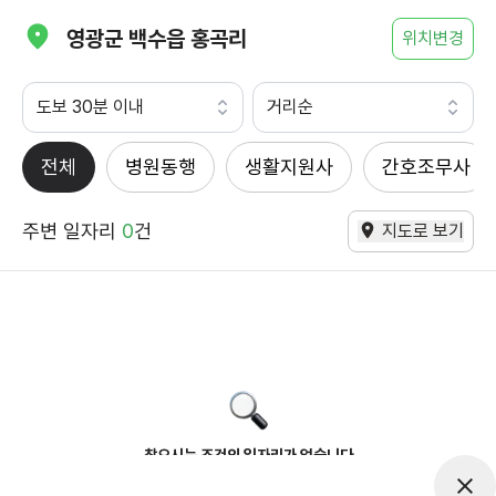
영광군 백수읍 홍곡리
위치변경
도보 30분 이내
거리순
전체
병원동행
생활지원사
간호조무사
주변 일자리
0
건
지도로 보기
찾으시는 조건의 일자리가 없습니다
더욱더 노력하는 케어파트너가 되겠습니다.