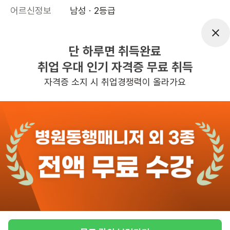
어르신정보
남성 · 2등급
근무요일
월~토 (주 6일)
근무시간
11:00~15:00
단 하루면 취득완료
취업 우대 인기 자격증 무료 취득
높은급여
교통비지원
초보가능
자격증 소지 시 취업경쟁력이 올라가요
관심
일자리정보 더보기
11일전
등록
반경 3KM 이내의 일자리 확인하기