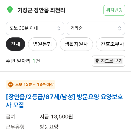
기장군 장안읍 좌천리
위치변경
도보 30분 이내
거리순
전체
병원동행
생활지원사
간호조무사
주변 일자리
1
건
지도로 보기
도보 13분 ~ 18분 예상
[장안읍/2등급/67세/남성] 방문요양 요양보호
사 모집
급여
시급 13,500원
근무유형
방문요양