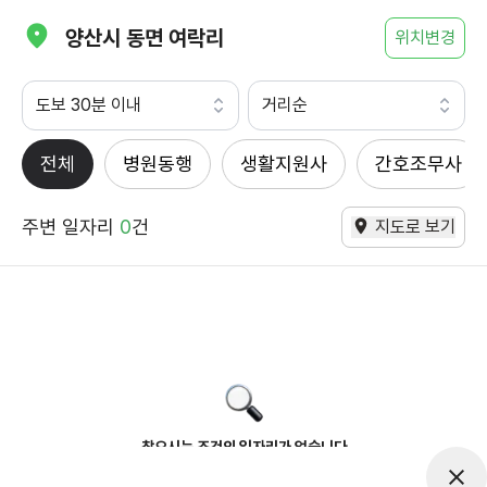
양산시 동면 여락리
위치변경
도보 30분 이내
거리순
전체
병원동행
생활지원사
간호조무사
주변 일자리
0
건
지도로 보기
찾으시는 조건의 일자리가 없습니다
더욱더 노력하는 케어파트너가 되겠습니다.