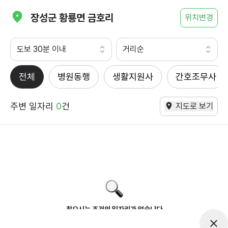
장성군 황룡면 금호리
위치변경
도보 30분 이내
거리순
전체
병원동행
생활지원사
간호조무사
주변 일자리
0
건
지도로 보기
찾으시는 조건의 일자리가 없습니다
더욱더 노력하는 케어파트너가 되겠습니다.