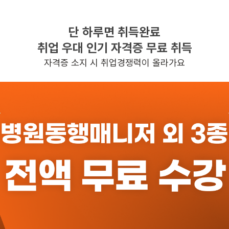
단 하루면 취득완료
찾으시는 조건의 일자리가 없습니다
취업 우대 인기 자격증 무료 취득
더욱더 노력하는 케어파트너가 되겠습니다.
자격증 소지 시 취업경쟁력이 올라가요
반경 3KM 이내의 일자리 확인하기