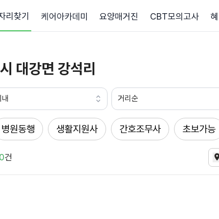
자리찾기
케어아카데미
요양매거진
CBT모의고사
혜
시 대강면 강석리
이내
거리순
병원동행
생활지원사
간호조무사
초보가능
0
건