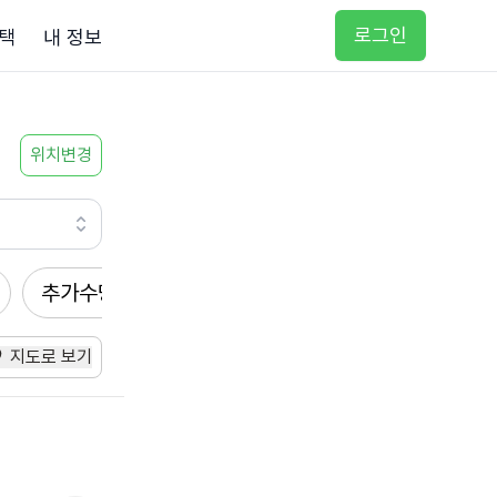
로그인
택
내 정보
위치변경
추가수당
방문요양
입주요양
방문목욕
지도로 보기