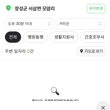
장성군 서삼면 모암리
위치변경
도보 30분 이내
거리순
전체
병원동행
생활지원사
간호조무사
주변 일자리
0
건
지도로 보기
찾으시는 조건의 일자리가 없습니다
더욱더 노력하는 케어파트너가 되겠습니다.