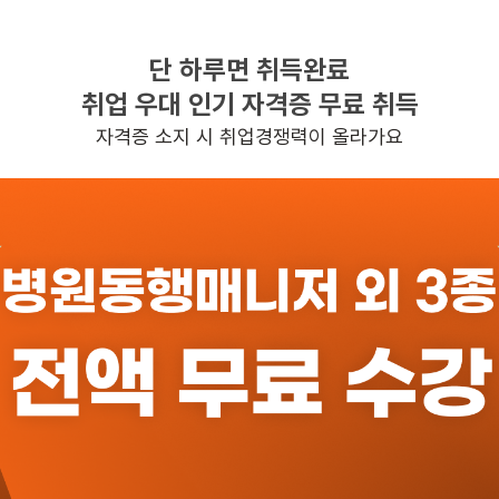
단 하루면 취득완료
찾으시는 조건의 일자리가 없습니다
취업 우대 인기 자격증 무료 취득
더욱더 노력하는 케어파트너가 되겠습니다.
자격증 소지 시 취업경쟁력이 올라가요
반경 3KM 이내의 일자리 확인하기