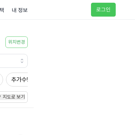
로그인
택
내 정보
위치변경
추가수당
방문요양
입주요양
방문목욕
지도로 보기