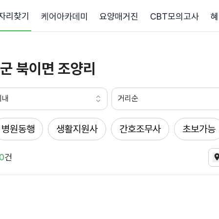
자리찾기
케어아카데미
요양매거진
CBT모의고사
혜
군 북이면 조양리
이내
거리순
병원동행
생활지원사
간호조무사
초보가능
0
건