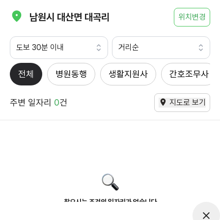
남원시 대산면 대곡리
위치변경
도보 30분 이내
거리순
전체
병원동행
생활지원사
간호조무사
주변 일자리
0
건
지도로 보기
찾으시는 조건의 일자리가 없습니다
더욱더 노력하는 케어파트너가 되겠습니다.