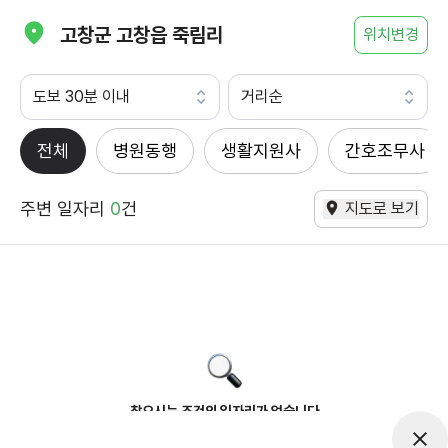
고창군 고창읍 죽림리
위치변경
도보 30분 이내
거리순
전체
병원동행
생활지원사
간호조무사
주변 일자리
0
건
지도로 보기
찾으시는 조건의 일자리가 없습니다
더욱더 노력하는 케어파트너가 되겠습니다.