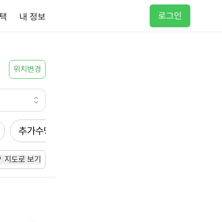
로그인
택
내 정보
위치변경
추가수당
방문요양
입주요양
방문목욕
지도로 보기