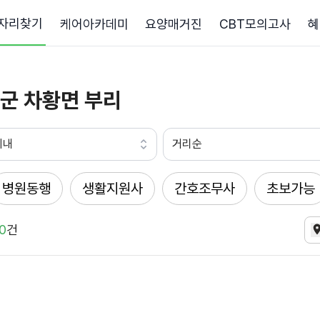
자리찾기
케어아카데미
요양매거진
CBT모의고사
혜
군 차황면 부리
이내
거리순
병원동행
생활지원사
간호조무사
초보가능
0
건