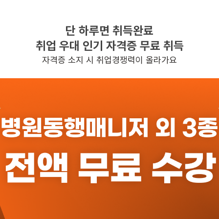
단 하루면 취득완료
찾으시는 조건의 일자리가 없습니다
취업 우대 인기 자격증 무료 취득
더욱더 노력하는 케어파트너가 되겠습니다.
자격증 소지 시 취업경쟁력이 올라가요
반경 3KM 이내의 일자리 확인하기