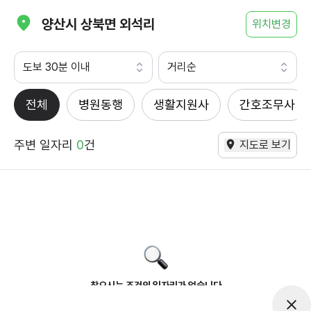
양산시 상북면 외석리
위치변경
도보 30분 이내
거리순
전체
병원동행
생활지원사
간호조무사
주변 일자리
0
건
지도로 보기
찾으시는 조건의 일자리가 없습니다
더욱더 노력하는 케어파트너가 되겠습니다.