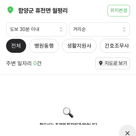
함양군 휴천면 월평리
위치변경
도보 30분 이내
거리순
전체
병원동행
생활지원사
간호조무사
주변 일자리
0
건
지도로 보기
찾으시는 조건의 일자리가 없습니다
더욱더 노력하는 케어파트너가 되겠습니다.