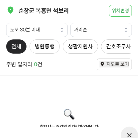
순창군 복흥면 석보리
위치변경
도보 30분 이내
거리순
전체
병원동행
생활지원사
간호조무사
주변 일자리
0
건
지도로 보기
찾으시는 조건의 일자리가 없습니다
더욱더 노력하는 케어파트너가 되겠습니다.