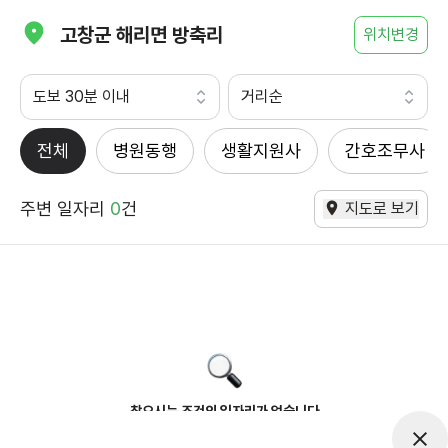
고창군 해리면 방축리
위치변경
도보 30분 이내
거리순
전체
병원동행
생활지원사
간호조무사
주변 일자리
0
건
지도로 보기
찾으시는 조건의 일자리가 없습니다
더욱더 노력하는 케어파트너가 되겠습니다.