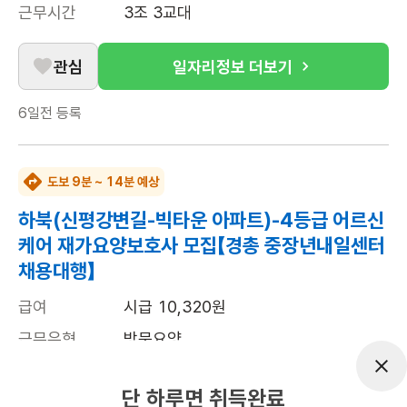
근무시간
3조 3교대
관심
일자리정보 더보기
6일전
등록
도보 9분 ~ 14분 예상
하북(신평강변길-빅타운 아파트)-4등급 어르신
케어 재가요양보호사 모집【경총 중장년내일센터
채용대행】
급여
시급 10,320원
근무유형
방문요양
어르신정보
남성 · 4등급
단 하루면 취득완료
근무요일
주5일근무