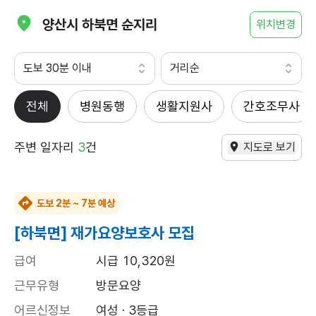
양산시 하북면 순지리
위치변경
도보 30분 이내
거리순
전체
병원동행
생활지원사
간호조무사
주변 일자리
3
건
지도로 보기
도보 2분 ~ 7분 예상
[하북면] 재가요양보호사 모집
급여
시급 10,320원
근무유형
방문요양
어르신정보
여성 · 3등급