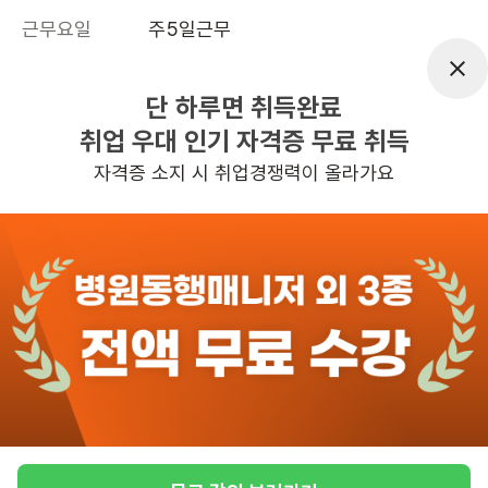
근무요일
주5일근무
근무시간
평일 : (근무시간) (오전) 8시 00분 ~ (오
전) 11시 00분, 주 5일 근무
단 하루면 취득완료
취업 우대 인기 자격증 무료 취득
높은급여
자격증 소지 시 취업경쟁력이 올라가요
관심
일자리정보 더보기
2일전
등록
반경 3KM 이내의 일자리 확인하기