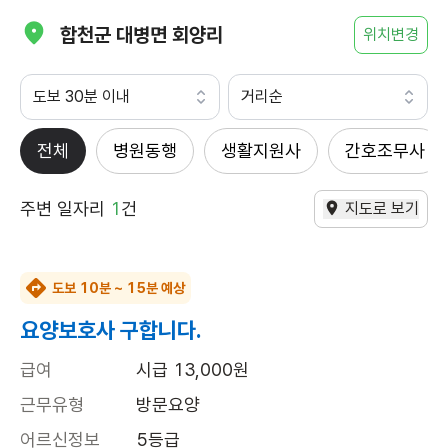
합천군 대병면 회양리
위치변경
도보 30분 이내
거리순
전체
병원동행
생활지원사
간호조무사
주변 일자리
1
건
지도로 보기
도보 10분 ~ 15분 예상
요양보호사 구합니다.
급여
시급 13,000원
근무유형
방문요양
어르신정보
5등급