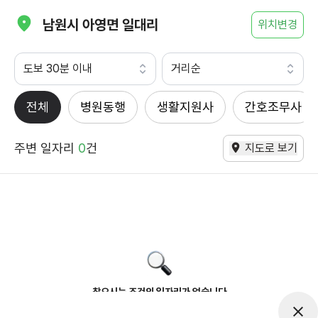
남원시 아영면 일대리
위치변경
도보 30분 이내
거리순
전체
병원동행
생활지원사
간호조무사
주변 일자리
0
건
지도로 보기
찾으시는 조건의 일자리가 없습니다
더욱더 노력하는 케어파트너가 되겠습니다.