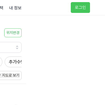
로그인
택
내 정보
위치변경
추가수당
방문요양
입주요양
방문목욕
지도로 보기