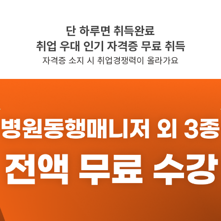
단 하루면 취득완료
찾으시는 조건의 일자리가 없습니다
취업 우대 인기 자격증 무료 취득
더욱더 노력하는 케어파트너가 되겠습니다.
자격증 소지 시 취업경쟁력이 올라가요
반경 3KM 이내의 일자리 확인하기