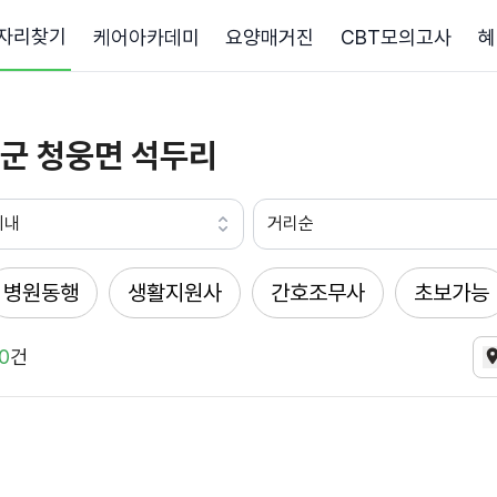
자리찾기
케어아카데미
요양매거진
CBT모의고사
혜
군 청웅면 석두리
이내
거리순
병원동행
생활지원사
간호조무사
초보가능
0
건