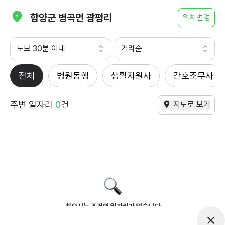
함양군 병곡면 광평리
위치변경
도보 30분 이내
거리순
전체
병원동행
생활지원사
간호조무사
주변 일자리
0
건
지도로 보기
찾으시는 조건의 일자리가 없습니다
더욱더 노력하는 케어파트너가 되겠습니다.