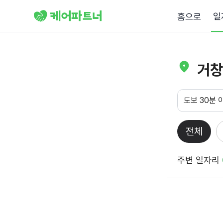
일
홈으로
거창
도보 30분 
전체
주변 일자리