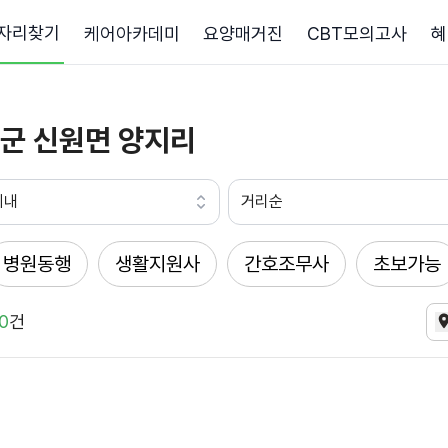
자리찾기
케어아카데미
요양매거진
CBT모의고사
혜
군 신원면 양지리
이내
거리순
병원동행
생활지원사
간호조무사
초보가능
0
건