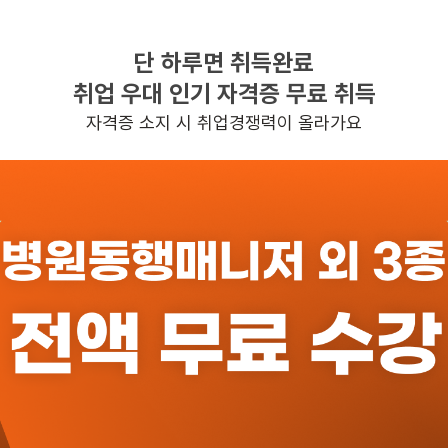
단 하루면 취득완료
찾으시는 조건의 일자리가 없습니다
취업 우대 인기 자격증 무료 취득
더욱더 노력하는 케어파트너가 되겠습니다.
자격증 소지 시 취업경쟁력이 올라가요
반경 3KM 이내의 일자리 확인하기