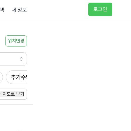
로그인
택
내 정보
위치변경
추가수당
방문요양
입주요양
방문목욕
지도로 보기