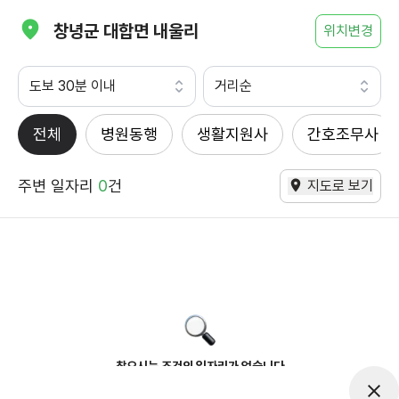
창녕군 대합면 내울리
위치변경
도보 30분 이내
거리순
전체
병원동행
생활지원사
간호조무사
주변 일자리
0
건
지도로 보기
찾으시는 조건의 일자리가 없습니다
더욱더 노력하는 케어파트너가 되겠습니다.