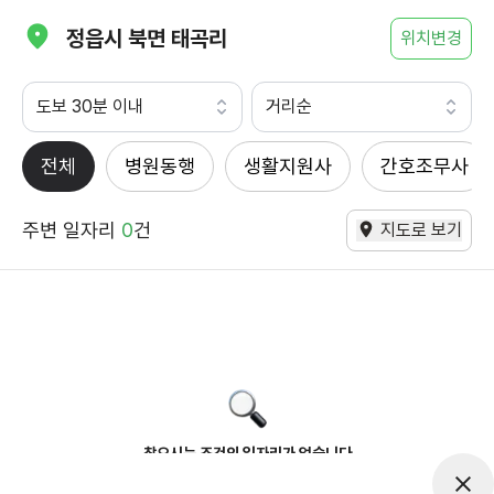
정읍시 북면 태곡리
위치변경
도보 30분 이내
거리순
전체
병원동행
생활지원사
간호조무사
주변 일자리
0
건
지도로 보기
찾으시는 조건의 일자리가 없습니다
더욱더 노력하는 케어파트너가 되겠습니다.