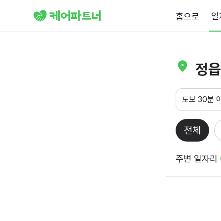
일
홈으로
정읍
도보 30분 
전체
주변 일자리