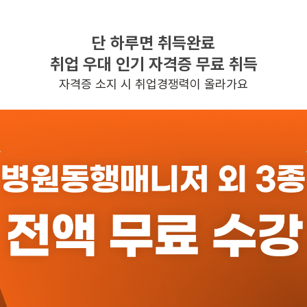
단 하루면 취득완료
찾으시는 조건의 일자리가 없습니다
취업 우대 인기 자격증 무료 취득
더욱더 노력하는 케어파트너가 되겠습니다.
자격증 소지 시 취업경쟁력이 올라가요
반경 3KM 이내의 일자리 확인하기