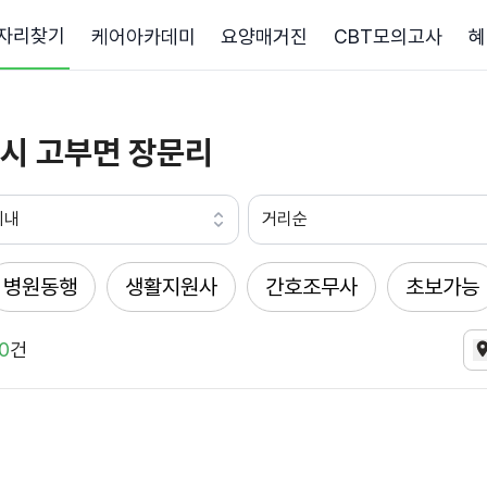
자리찾기
케어아카데미
요양매거진
CBT모의고사
혜
시 고부면 장문리
이내
거리순
병원동행
생활지원사
간호조무사
초보가능
0
건