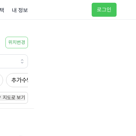
로그인
택
내 정보
위치변경
추가수당
방문요양
입주요양
방문목욕
지도로 보기