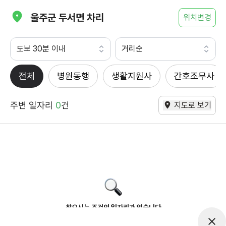
울주군 두서면 차리
위치변경
도보 30분 이내
거리순
전체
병원동행
생활지원사
간호조무사
주변 일자리
0
건
지도로 보기
찾으시는 조건의 일자리가 없습니다
더욱더 노력하는 케어파트너가 되겠습니다.