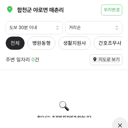
합천군 야로면 매촌리
위치변경
도보 30분 이내
거리순
전체
병원동행
생활지원사
간호조무사
주변 일자리
0
건
지도로 보기
찾으시는 조건의 일자리가 없습니다
더욱더 노력하는 케어파트너가 되겠습니다.