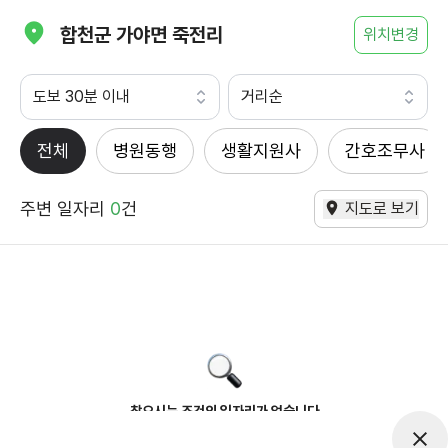
합천군 가야면 죽전리
위치변경
도보 30분 이내
거리순
전체
병원동행
생활지원사
간호조무사
주변 일자리
0
건
지도로 보기
찾으시는 조건의 일자리가 없습니다
더욱더 노력하는 케어파트너가 되겠습니다.