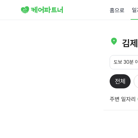
일
홈으로
김제
도보 30분 
전체
주변 일자리