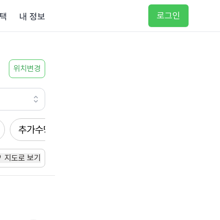
로그인
택
내 정보
위치변경
추가수당
방문요양
입주요양
방문목욕
지도로 보기