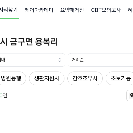
자리찾기
케어아카데미
요양매거진
CBT모의고사
혜
시 금구면 용복리
이내
거리순
병원동행
생활지원사
간호조무사
초보가능
0
건