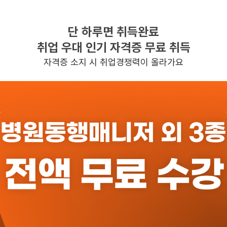
단 하루면 취득완료
찾으시는 조건의 일자리가 없습니다
취업 우대 인기 자격증 무료 취득
더욱더 노력하는 케어파트너가 되겠습니다.
자격증 소지 시 취업경쟁력이 올라가요
반경 3KM 이내의 일자리 확인하기