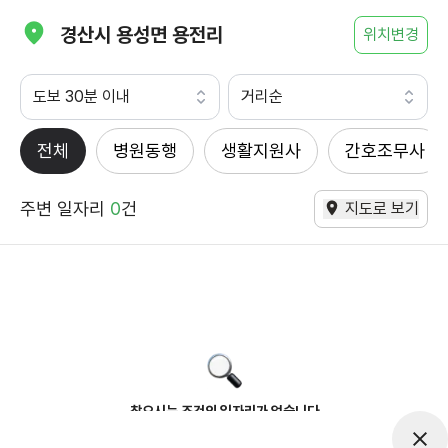
경산시 용성면 용전리
위치변경
도보 30분 이내
거리순
전체
병원동행
생활지원사
간호조무사
주변 일자리
0
건
지도로 보기
찾으시는 조건의 일자리가 없습니다
더욱더 노력하는 케어파트너가 되겠습니다.