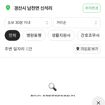
경산시 남천면 신석리
위치변경
도보 30분 이내
거리순
전체
병원동행
생활지원사
간호조무사
주변 일자리
0
건
지도로 보기
찾으시는 조건의 일자리가 없습니다
더욱더 노력하는 케어파트너가 되겠습니다.