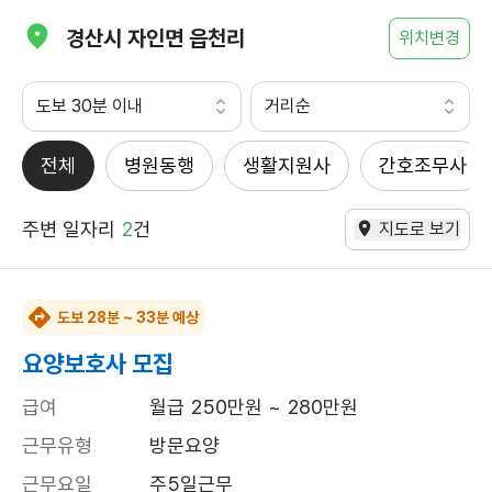
경산시 자인면 읍천리
위치변경
도보 30분 이내
거리순
전체
병원동행
생활지원사
간호조무사
주변 일자리
2
건
지도로 보기
도보 28분 ~ 33분 예상
요양보호사 모집
급여
월급 250만원 ~ 280만원
근무유형
방문요양
근무요일
주5일근무