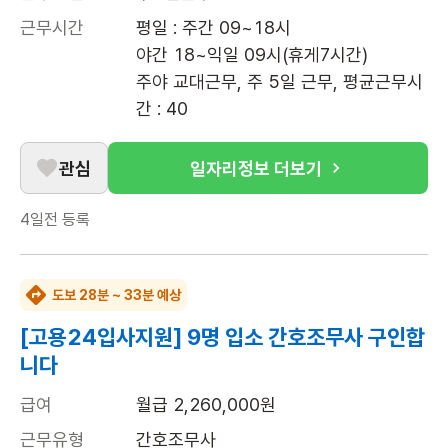
근무시간
평일 : 주간 09~18시

야간 18~익일 09시(휴게7시간)

주야 교대근무, 주 5일 근무, 평균근무시
간 : 40
관심
일자리정보 더보기
4일전
등록
도보 28분 ~ 33분 예상
[고용24입사지원] 9명 입소 간호조무사 구인합
니다
급여
월급 2,260,000원
근무유형
간호조무사