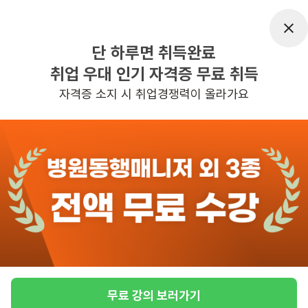
근무요일
주5일근무
근무시간
평일 : (근무시간) (오전) 9시 00분 ~ (오
단 하루면 취득완료
후) 6시 00분, 주 5일 근무, 평균근무시
취업 우대 인기 자격증 무료 취득
간 : 40
자격증 소지 시 취업경쟁력이 올라가요
관심
일자리정보 더보기
4일전
등록
반경 3KM 이내의 일자리 확인하기
무료 강의 보러가기