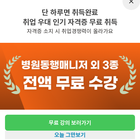
근무시간
평일 : (근무시간) (오후) 8시 00분 ~ (오
단 하루면 취득완료
전) 8시 00분, 주 5일 근무, 평균근무시
취업 우대 인기 자격증 무료 취득
간 : 40
자격증 소지 시 취업경쟁력이 올라가요
관심
일자리정보 더보기
1일전
등록
반경 3KM 이내의 일자리 확인하기
무료 강의 보러가기
오늘 그만보기
홈
일자리찾기
아카데미
혜택
내 정보