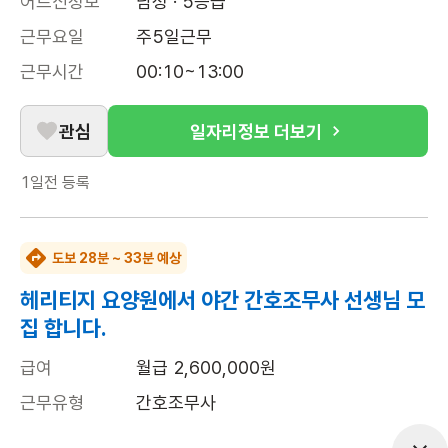
어르신정보
남성 · 5등급
근무요일
주5일근무
근무시간
00:10~13:00
관심
일자리정보 더보기
1일전
등록
도보 28분 ~ 33분 예상
헤리티지 요양원에서 야간 간호조무사 선생님 모
집 합니다.
급여
월급 2,600,000원
근무유형
간호조무사
근무요일
주5일근무