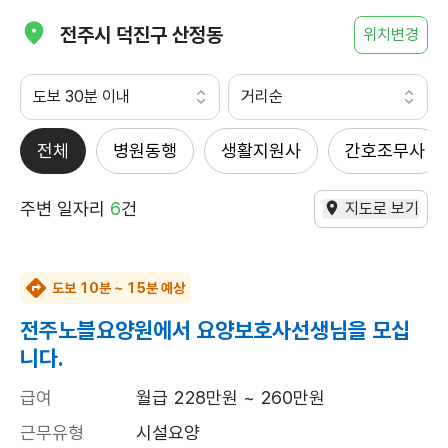
전주시 덕진구 산정동
위치변경
도보 30분 이내
거리순
전체
병원동행
생활지원사
간호조무사
주변 일자리
6
건
지도로 보기
도보 10분 ~ 15분 예상
전주노블요양원에서 요양보호사선생님을 모십
니다.
급여
월급 228만원 ~ 260만원
근무유형
시설요양