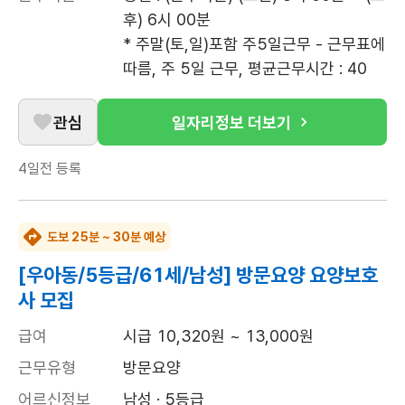
후) 6시 00분

* 주말(토,일)포함 주5일근무 - 근무표에 
따름, 주 5일 근무, 평균근무시간 : 40
관심
일자리정보 더보기
4일전
등록
도보 25분 ~ 30분 예상
[우아동/5등급/61세/남성] 방문요양 요양보호
사 모집
급여
시급 10,320원 ~ 13,000원
근무유형
방문요양
어르신정보
남성 · 5등급