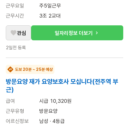
근무요일
주5일근무
근무시간
3조 2교대
관심
일자리정보 더보기
2일전
등록
도보 20분 ~ 25분 예상
방문요양 재가 요양보호사 모십니다(전주역 부
근)
급여
시급 10,320원
근무유형
방문요양
어르신정보
남성 · 4등급