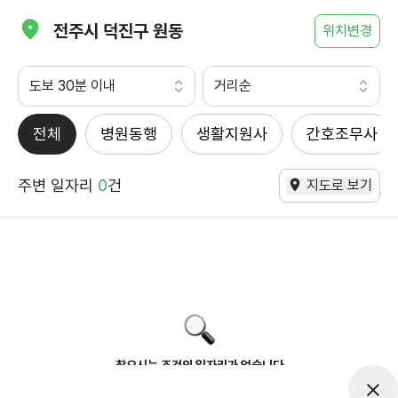
전주시 덕진구 원동
위치변경
도보 30분 이내
거리순
전체
병원동행
생활지원사
간호조무사
주변 일자리
0
건
지도로 보기
찾으시는 조건의 일자리가 없습니다
더욱더 노력하는 케어파트너가 되겠습니다.