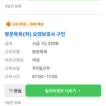
4일전
등록
도보 29분 ~ 34분 예상
방문목욕(차) 요양보호사 구인
급여
시급 10,320원
근무유형
방문목욕
어르신정보
여성
근무요일
주5일근무
근무시간
67:00~17:00
관심
일자리정보 더보기
3일전
등록