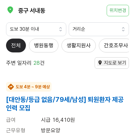
중구 서내동
위치변경
도보 30분 이내
거리순
전체
병원동행
생활지원사
간호조무사
주변 일자리
28
건
지도로 보기
도보 4분 ~ 9분 예상
[대안동/등급 없음/79세/남성] 퇴원환자 제공
인력 모집
급여
시급 16,410원
근무유형
방문요양