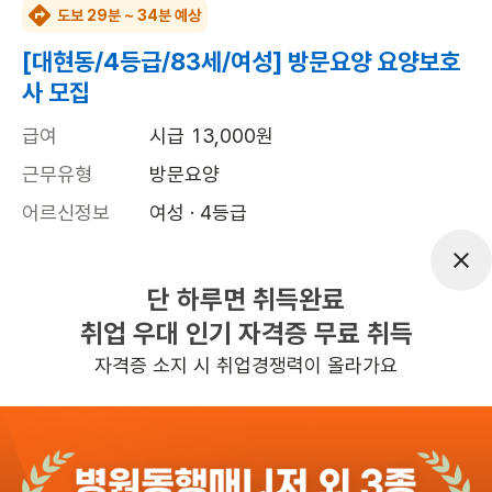
도보 29분 ~ 34분 예상
[대현동/4등급/83세/여성] 방문요양 요양보호
사 모집
급여
시급 13,000원
근무유형
방문요양
어르신정보
여성 · 4등급
근무요일
월, 수, 금 (주 3일)
근무시간
13:00~16:00
단 하루면 취득완료
취업 우대 인기 자격증 무료 취득
높은급여
초보가능
자격증 소지 시 취업경쟁력이 올라가요
관심
일자리정보 더보기
1일전
등록