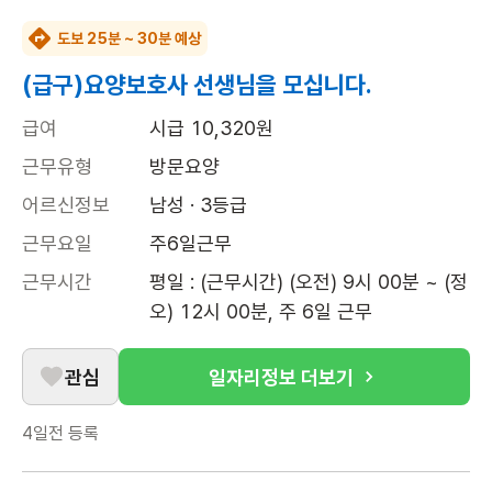
도보 25분 ~ 30분 예상
(급구)요양보호사 선생님을 모십니다.
급여
시급 10,320원
근무유형
방문요양
어르신정보
남성 · 3등급
근무요일
주6일근무
근무시간
평일 : (근무시간) (오전) 9시 00분 ~ (정
오) 12시 00분, 주 6일 근무
관심
일자리정보 더보기
4일전
등록