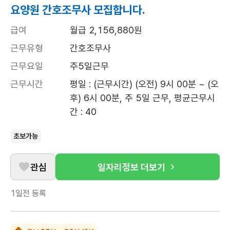
요양원 간호조무사 모집합니다.
급여
월급 2,156,880원
근무유형
간호조무사
근무요일
주5일근무
근무시간
평일 : (근무시간) (오전) 9시 00분 ~ (오
후) 6시 00분, 주 5일 근무, 평균근무시
간 : 40
초보가능
관심
일자리정보 더보기
1일전
등록