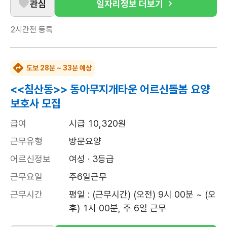
관심
일자리정보 더보기
2시간전
등록
도보 28분 ~ 33분 예상
<<침산동>> 동아무지개타운 어르신돌봄 요양
보호사 모집
급여
시급 10,320원
근무유형
방문요양
어르신정보
여성 · 3등급
근무요일
주6일근무
근무시간
평일 : (근무시간) (오전) 9시 00분 ~ (오
후) 1시 00분, 주 6일 근무