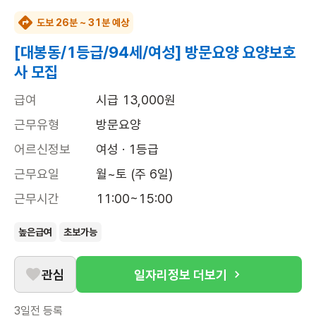
도보 26분 ~ 31분 예상
[대봉동/1등급/94세/여성] 방문요양 요양보호
사 모집
급여
시급 13,000원
근무유형
방문요양
어르신정보
여성 · 1등급
근무요일
월~토 (주 6일)
근무시간
11:00~15:00
높은급여
초보가능
관심
일자리정보 더보기
3일전
등록