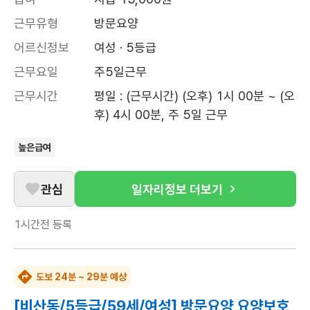
근무유형
방문요양
어르신정보
여성 · 5등급
근무요일
주5일근무
근무시간
평일 : (근무시간) (오후) 1시 00분 ~ (오
후) 4시 00분, 주 5일 근무
높은급여
관심
일자리정보 더보기
1시간전
등록
도보 24분 ~ 29분 예상
[비산동/5등급/59세/여성] 방문요양 요양보호