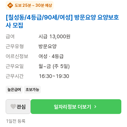
도보 25분 ~ 30분 예상
[칠성동/4등급/90세/여성] 방문요양 요양보호
사 모집
급여
시급 13,000원
근무유형
방문요양
어르신정보
여성 · 4등급
근무요일
월~금 (주 5일)
근무시간
16:30~19:30
높은급여
초보가능
관심
일자리정보 더보기
1일전
등록