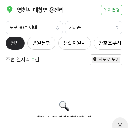
영천시 대창면 용전리
위치변경
도보 30분 이내
거리순
전체
병원동행
생활지원사
간호조무사
주변 일자리
0
건
지도로 보기
찾으시는 조건의 일자리가 없습니다
더욱더 노력하는 케어파트너가 되겠습니다.