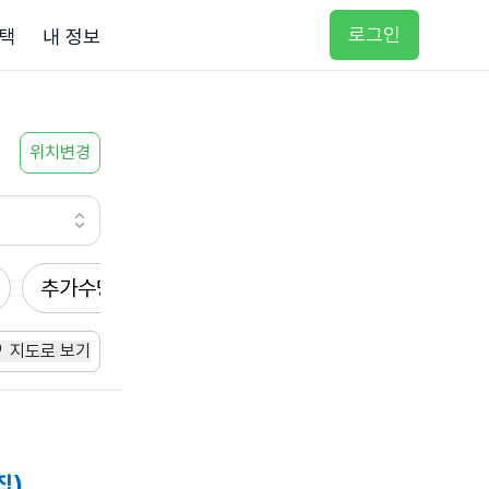
로그인
택
내 정보
위치변경
추가수당
방문요양
입주요양
방문목욕
지도로 보기
집)