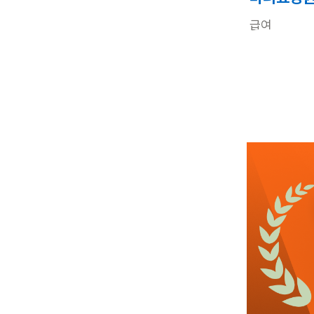
급여
근무유형
근무요일
근무시간
관심
6일전
등록