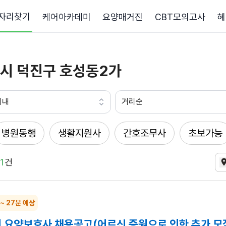
자리찾기
케어아카데미
요양매거진
CBT모의고사
혜
시 덕진구 호성동2가
이내
거리순
병원동행
생활지원사
간호조무사
초보가능
1
건
 ~ 27분 예상
 요양보호사 채용공고(어르신 증원으로 인한 추가 모