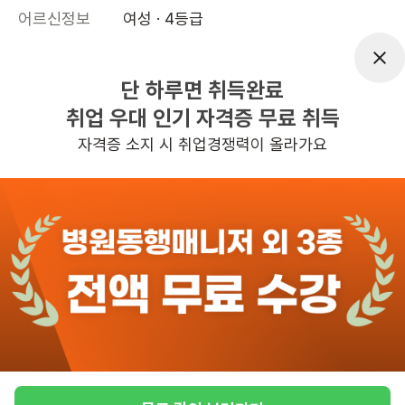
어르신정보
여성 · 4등급
근무요일
월~토 (주 6일)
근무시간
12:30~15:30
단 하루면 취득완료
취업 우대 인기 자격증 무료 취득
높은급여
교통비지원
초보가능
자격증 소지 시 취업경쟁력이 올라가요
관심
일자리정보 더보기
10일전
등록
반경 3KM 이내의 일자리 확인하기