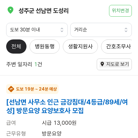
성주군 선남면 도성리
위치변경
도보 30분 이내
거리순
전체
병원동행
생활지원사
간호조무사
주변 일자리
1
건
지도로 보기
도보 19분 ~ 24분 예상
[선남면 사무소 인근 금강침대/4등급/89세/여
성] 방문요양 요양보호사 모집
급여
시급 13,000원
근무유형
방문요양