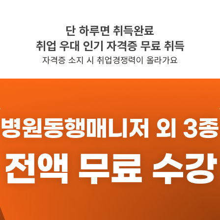
단 하루면 취득완료
찾으시는 조건의 일자리가 없습니다
취업 우대 인기 자격증 무료 취득
더욱더 노력하는 케어파트너가 되겠습니다.
자격증 소지 시 취업경쟁력이 올라가요
반경 3KM 이내의 일자리 확인하기