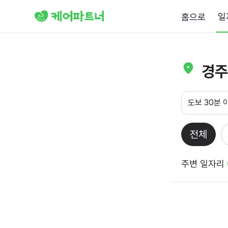
일
홈으로
경주
도보 30분 
전체
주변 일자리