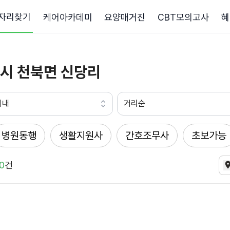
자리찾기
케어아카데미
요양매거진
CBT모의고사
혜
시 천북면 신당리
이내
거리순
병원동행
생활지원사
간호조무사
초보가능
0
건