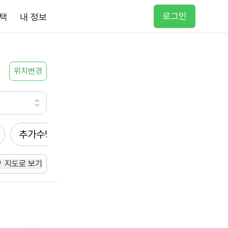
로그인
택
내 정보
위치변경
추가수당
방문요양
입주요양
방문목욕
지도로 보기