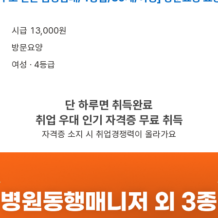
시급 13,000원
방문요양
여성 · 4등급
월~토 (주 6일)
12:30~15:30
단 하루면 취득완료
취업 우대 인기 자격증 무료 취득
통비지원
초보가능
자격증 소지 시 취업경쟁력이 올라가요
일자리정보 더보기