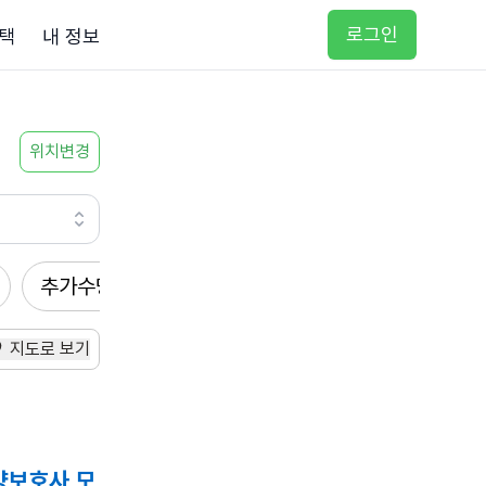
로그인
택
내 정보
위치변경
추가수당
방문요양
입주요양
방문목욕
지도로 보기
양보호사 모