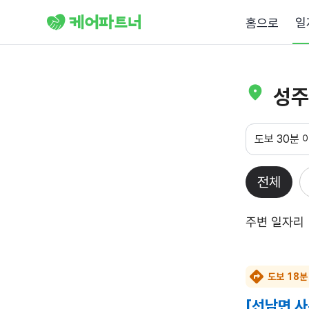
일
홈으로
성주
도보 30분 
전체
주변 일자리
도보 18분
[선남면 사