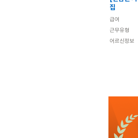
집
급여
근무유형
어르신정보
근무요일
근무시간
높은급여
교
관심
9일전
등록