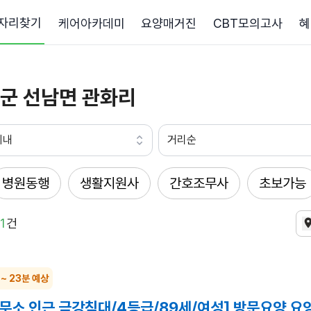
자리찾기
케어아카데미
요양매거진
CBT모의고사
혜
군 선남면 관화리
이내
거리순
병원동행
생활지원사
간호조무사
초보가능
1
건
 ~ 23분 예상
무소 인근 금강침대/4등급/89세/여성] 방문요양 요